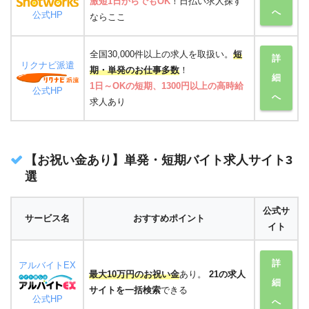
激短1日からでもOK
！日払い求人探す
へ
公式HP
ならここ
全国30,000件以上の求人を取扱い。
短
詳
リクナビ派遣
期・単発のお仕事多数
！
細
1日～OKの短期、1300円以上の高時給
公式HP
へ
求人あり
【お祝い金あり】単発・短期バイト求人サイト3
選
公式サ
サービス名
おすすめポイント
イト
詳
アルバイトEX
最大10万円のお祝い金
あり。
21の求人
細
サイトを一括検索
できる
公式HP
へ