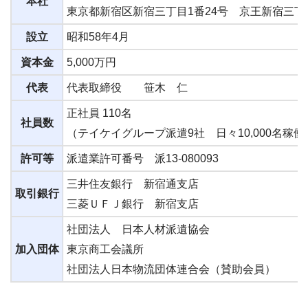
本社
東京都新宿区新宿三丁目1番24号 京王新宿三丁
設立
昭和58年4月
資本金
5,000万円
代表
代表取締役 笹木 仁
正社員 110名
社員数
（テイケイグループ派遣9社 日々10,000名稼働
許可等
派遣業許可番号 派13-080093
三井住友銀行 新宿通支店
取引銀行
三菱ＵＦＪ銀行 新宿支店
社団法人 日本人材派遺協会
加入団体
東京商工会議所
社団法人日本物流団体連合会（賛助会員）