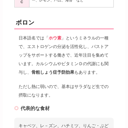
ー、レモン、ハム、海苔 など
C
ボロン
日本語名では「
ホウ素
」というミネラルの一種
で、エストロゲンの分泌を活性化し、バストア
ップをサポートする働きで、近年注目を集めて
います。カルシウムやビタミンＤの代謝にも関
与し、
骨粗しょう症予防効果
もあります。
ただし熱に弱いので、基本はサラダなど生での
摂取になります。
代表的な食材
キャベツ、レ－ズン、ハチミツ、りんご・ぶど