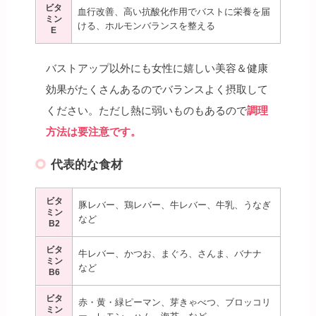
ビタ
血行改善、高い抗酸化作用でバストに栄養を届
ミン
ける、ホルモンバランスを整える
E
バストアップ以外にも女性に嬉しい美容＆健康
効果がたくさんあるのでバランスよく摂取して
ください。ただし熱に弱いものもあるので
調理
方法は要注意です。
代表的な食材
ビタ
豚レバー、鶏レバー、牛レバー、牛乳、うなぎ
ミン
など
B2
ビタ
牛レバー、かつお、まぐろ、さんま、バナナ
ミン
など
B6
ビタ
赤・黄・緑ピーマン、芽きゃべつ、ブロッコリ
ミン