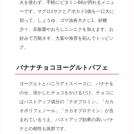
火を使わず、手軽にビタミンB6が摂れるメニュ
ーです。マグロ1サクとアボカド1個を一口大に
切って、しょうゆ、ゴマ油各大さじ1、砂糖
少々、豆板醤やおろしニンニクを加えます。お
好みで万能ネギ、大葉や海苔を刻んでトッピン
グ。
バナナチョコヨーグルトパフェ
ヨーグルトとバニラアイスベースに、バナナを
のせ、溶かしたチョコをかけるだけ。チョコに
はバストアップ成分の「テオブロミン」「カカ
オポリフェノール」「カカオプロテイン」が含
まれているうえ、バストアップ効果の高いバナ
ナとの相性も抜群です。