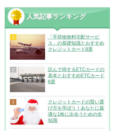
人気記事ランキング
「手荷物無料宅配サービ
ス」の基礎知識とおすすめ
クレジットカード8選
読んで得するETCカードの
基本とおすすめETCカード
8選
クレジットカードの賢い選
び方を学ぼう！あなたに最
適な1枚に出会うための全
知識