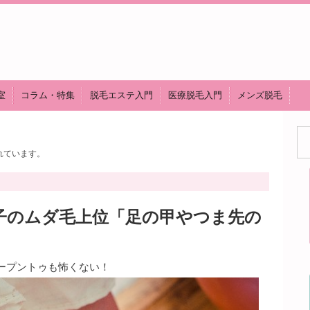
室
コラム・特集
脱毛エステ入門
医療脱毛入門
メンズ脱毛
れています。
子のムダ毛上位「足の甲やつま先の
ープントゥも怖くない！