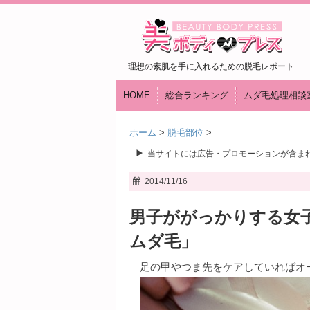
理想の素肌を手に入れるための脱毛レポート
HOME
総合ランキング
ムダ毛処理相談
ホーム
>
脱毛部位
>
当サイトには広告・プロモーションが含ま
2014/11/16
男子ががっかりする女
ムダ毛」
足の甲やつま先をケアしていればオ