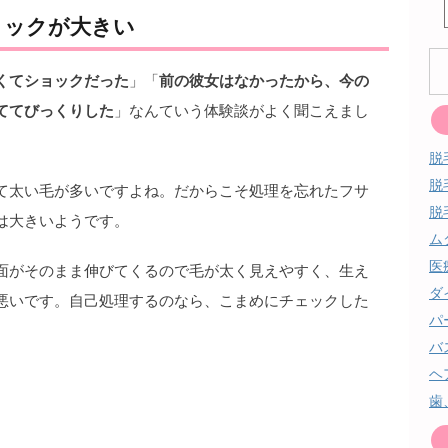
ョックが大きい
くてショックだった
」「
前の彼女はなかったから、今の
ててびっくりした
」なんていう体験談がよく聞こえまし
脱
脱
て太い毛が多いですよね。だからこそ処理を忘れたフサ
脱
は大きいようです。
ム
医
面がそのまま伸びてくるので毛が太く見えやすく、生え
ダ
悪いです。自己処理するのなら、こまめにチェックした
パ
バ
ヘ
歯