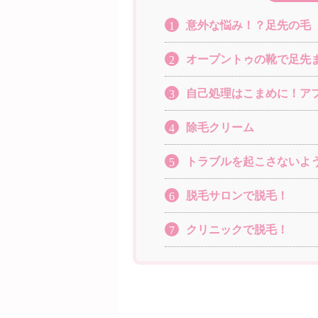
意外な悩み！？足先の毛
1
オープントゥの靴で足先
2
自己処理はこまめに！ア
3
除毛クリーム
4
トラブルを起こさないよ
5
脱毛サロンで脱毛！
6
クリニックで脱毛！
7