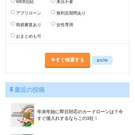
WEB完結
来店不要
アプリローン
無利息期間あり
簡易審査あり
女性専用
おまとめも可
9
該当
件
最近の投稿
年末年始に即日対応のカードローンは？今
すぐ借入れするならこの3社！