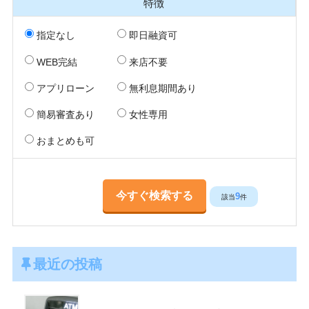
特徴
指定なし
即日融資可
WEB完結
来店不要
アプリローン
無利息期間あり
簡易審査あり
女性専用
おまとめも可
9
該当
件
最近の投稿