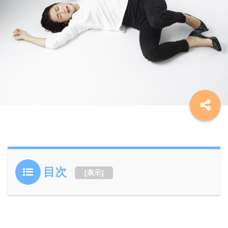
目次
[
表示
]