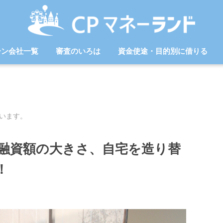
ーン会社一覧
審査のいろは
資金使途・目的別に借りる
います。
融資額の大きさ、自宅を造り替
！