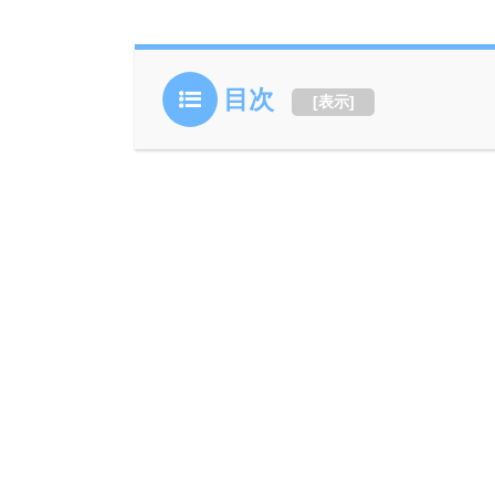
目次
[
表示
]