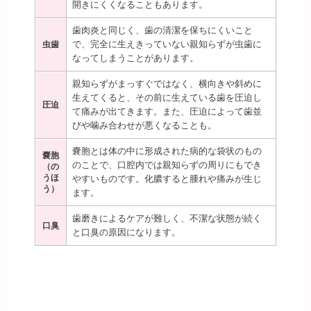
開きにくくなることもあります。
歯肉炎と同じく、歯の清潔を保ちにくいこと
で、完全に生えきっていない親知らずが虫歯に
虫歯
なってしまうことがあります。
親知らずがまっすぐではなく、横向きや斜めに
生えてくると、その前に生えている歯を圧迫し
圧迫
て痛みが出てきます。また、圧迫によって歯並
びや噛み合わせが悪くなることも。
嚢胞とは体の中に形成された病的な袋状のもの
嚢胞
のことで、口腔内では親知らずの周りにもでき
（の
うほ
やすいものです。化膿すると腫れや痛みが生じ
う）
ます。
歯磨きによるケアが難しく、不潔な状態が続く
口臭
と口臭の原因になります。