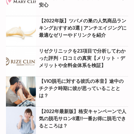
安心
【2022年版】ツバメの巣の人気商品ラン
キングおすすめ3選 | アンチエイジングに
最適なゼリーやドリンクを紹介
リゼクリニックを23項目で分析してわか
った評判・口コミの真実【メリット・デ
メリットや全料金体系を検証】
【VIO脱毛に対する彼氏の本音】途中の
チクチク時期に彼が思っていることと
は？
【2022年最新版】格安キャンペーンで人
気の脱毛サロン8選!!一番お得に脱毛でき
るところは？