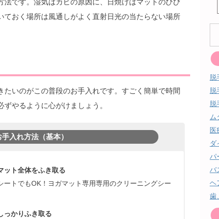
方法です。湿気はカビの原因に、日焼けはマットのひび
いておく場所は風通しがよく直射日光の当たらない場所
脱
きたいのがこの普段のお手入れです。すごく簡単で時間
脱
脱
必ずやるように心がけましょう。
ム
医
お手入れ方法（基本）
ダ
パ
バ
マット全体をふき取る
ヘ
シートでもOK！ヨガマット専用専用のクリーニングシー
歯
しっかりふき取る