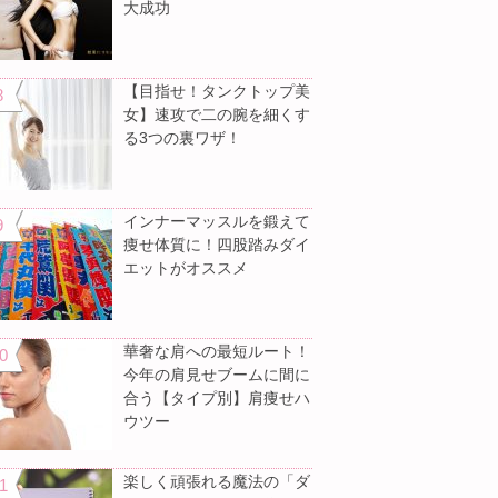
大成功
【目指せ！タンクトップ美
女】速攻で二の腕を細くす
る3つの裏ワザ！
インナーマッスルを鍛えて
痩せ体質に！四股踏みダイ
エットがオススメ
華奢な肩への最短ルート！
今年の肩見せブームに間に
合う【タイプ別】肩痩せハ
ウツー
楽しく頑張れる魔法の「ダ