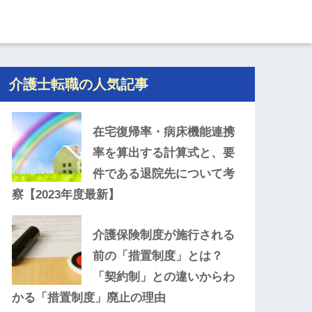
介護士転職の人気記事
在宅復帰率・病床機能連携
率を算出する計算式と、要
件である退院先について考
察【2023年度最新】
介護保険制度が施行される
前の「措置制度」とは？
「契約制」との違いからわ
かる「措置制度」廃止の理由