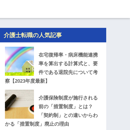
介護士転職の人気記事
在宅復帰率・病床機能連携
率を算出する計算式と、要
件である退院先について考
察【2023年度最新】
介護保険制度が施行される
前の「措置制度」とは？
「契約制」との違いからわ
かる「措置制度」廃止の理由