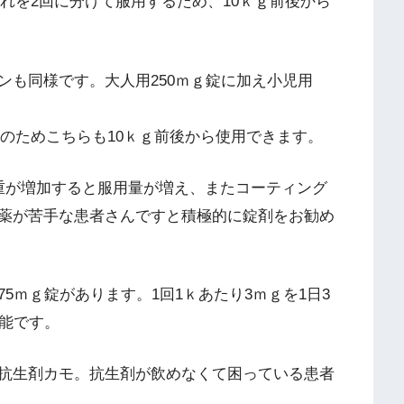
それを2回に分けて服用するため、10ｋｇ前後から
ンも同様です。大人用250ｍｇ錠に加え小児用
1回のためこちらも10ｋｇ前後から使用できます。
重が増加すると服用量が増え、またコーティング
薬が苦手な患者さんですと積極的に錠剤をお勧め
5ｍｇ錠があります。1回1ｋあたり3ｍｇを1日3
可能です。
抗生剤カモ。抗生剤が飲めなくて困っている患者