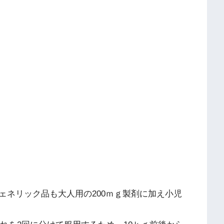
ェネリック品も大人用の200ｍｇ製剤に加え小児