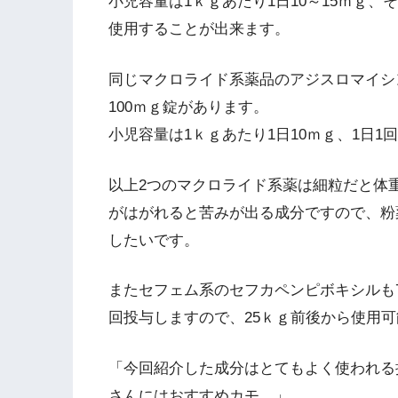
小児容量は1ｋｇあたり1日10～15ｍｇ、
使用することが出来ます。
同じマクロライド系薬品のアジスロマイシ
100ｍｇ錠があります。
小児容量は1ｋｇあたり1日10ｍｇ、1日
以上2つのマクロライド系薬は細粒だと体
がはがれると苦みが出る成分ですので、粉
したいです。
またセフェム系のセフカペンピボキシルも7
回投与しますので、25ｋｇ前後から使用
「今回紹介した成分はとてもよく使われる
さんにはおすすめカモ。」