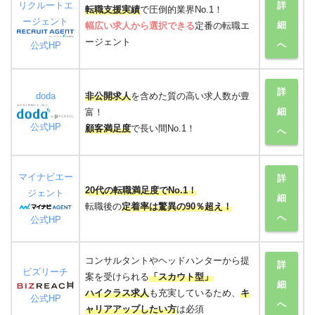
リクルートエ
詳
転職支援実績
で圧倒的業界No.1！
ージェント
細
幅広い求人から選択できる
定番の転職エ
ージェント
へ
公式HP
詳
doda
非公開求人
を含めた質の高い求人数が豊
細
富！
公式HP
顧客満足度
で長い間No.1！
へ
マイナビエー
詳
20代の転職満足度でNo.1！
ジェント
細
転職後の
定着率は驚異の90％超え！
へ
公式HP
コンサルタントやヘッドハンターから提
詳
ビズリーチ
案を受けられる
「スカウト型」
細
ハイクラス求人
も充実しているため、
キ
公式HP
へ
ャリアアップしたい方
は必須