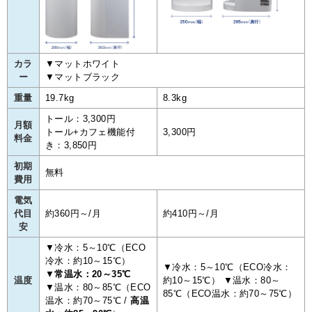
カラ
▼マットホワイト
ー
▼マットブラック
重量
19.7kg
8.3kg
トール：3,300円
月額
トール+カフェ機能付
3,300円
料金
き：3,850円
初期
無料
費用
電気
代目
約360円～/月
約410円～/月
安
▼冷水：5～10℃（ECO
冷水：約10～15℃）
▼冷水：5～10℃（ECO冷水：
▼
常温水：20～35℃
温度
約10～15℃） ▼温水：80～
▼温水：80～85℃（ECO
85℃（ECO温水：約70～75℃）
温水：約70～75℃ /
高温