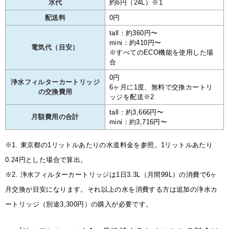
水代
約6円（24L）※1
配送料
0円
tall：約360円〜
mini：約410円〜
電気代（目安）
※すべてのECO機能を使用した場
合
0円
浄水フィルターカートリッジ
6ヶ月に1度、無料で交換カートリ
の交換費用
ッジを配送※2
tall：約3,666円〜
月額費用の合計
mini：約3,716円〜
※1. 東京都の1リットルあたりの水道料金を参照。1リットルあたり
0.24円とした場合で算出。
※2. 浄水フィルターカートリッジは1日3.3L（月間99L）の消費で6ヶ
月交換が目安になります。それ以上の水を消費する方は追加の浄水カ
ートリッジ（別途3,300円）の購入が必要です。