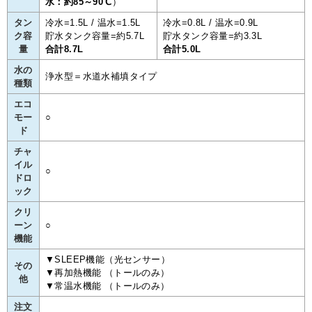
水：約85～90℃
）
タン
冷水=1.5L / 温水=1.5L
冷水=0.8L / 温水=0.9L
ク容
貯水タンク容量=約5.7L
貯水タンク容量=約3.3L
量
合計8.7L
合計5.0L
水の
浄水型＝水道水補填タイプ
種類
エコ
モー
○
ド
チャ
イル
○
ドロ
ック
クリ
ーン
○
機能
▼SLEEP機能（光センサー）
その
▼再加熱機能 （トールのみ）
他
▼常温水機能 （トールのみ）
注文