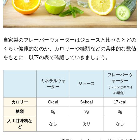
自家製のフレーバーウォーターはジュースと比べるとどの
くらい健康的なのか、カロリーや糖類などの具体的な数値
をもとに、以下の表で確認していきましょう。
フレーバーウ
ミネラルウォ
ォーター
ジュース
ーター
（レモンとキウイ
の場合）
カロリー
0kcal
54kcal
17kcal
糖類
0g
9g
0g
人工甘味料な
なし
あり
なし
ど