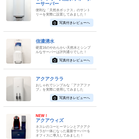
ーサーバー
便利な「天然水ボックス」のサント
リーを実際に設置してみました！
写真付きレビューへ
信濃湧水
硬度16のやわらかい天然水とシンプ
ルなサーバーは評判通りでした！
写真付きレビューへ
アクアクララ
おしゃれでシンプルな「アクアファ
ブ」を実際に使用してみました
写真付きレビューへ
NEW！
アクアウィズ
ネスレのコーヒーマシンとアクアク
ララが一体になった最新サーバーを
オフィスに導入してみました！