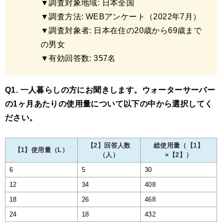
▼調査対象地域: 日本全国
▼調査方法: WEBアンケート（2022年7月）
▼調査対象者: 日本在住の20歳から69歳まで
の男女
▼有効回答数: 357名
Q1. 一人暮らしの方にお聞きします。ウォーターサーバー
の1ヶ月あたりの使用量について以下の中から選択してく
ださい。
【2】回答人数
総使用量（【1】
【1】使用量（L）
（人）
×【2】）
6
5
30
12
34
408
18
26
468
24
18
432