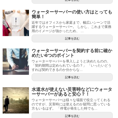
ウォーターサーバーの使い方はとっても
簡単！
近年ではオフィスから家庭まで、幅広いシーンで活
躍するウォーターサーバー。 しかし、これまで業務
用のイメージが強かったため、 ...
記事を読む
ウォーターサーバーを契約する前に確か
めたい6つのポイント
ウォーターサーバーを導入しようと決めたものの、
「契約期間は定められているの？」 「いったいどう
すれば契約できるのか分からな...
記事を読む
水道水が使えない災害時などにウォータ
ーサーバーがあると安心？！
ウォーターサーバーは様々な場面で役立ってくれる
のですが、災害時には使えるのか疑問に思っている
方もいるはず。 「停電が発生した時でも...
記事を読む