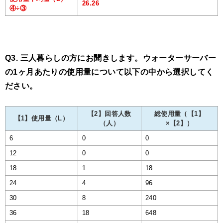
26.26
④÷③
Q3. 三人暮らしの方にお聞きします。ウォーターサーバー
の1ヶ月あたりの使用量について以下の中から選択してく
ださい。
【2】回答人数
総使用量（【1】
【1】使用量（L）
（人）
×【2】）
6
0
0
12
0
0
18
1
18
24
4
96
30
8
240
36
18
648