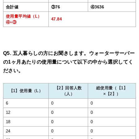
合計値
③76
④3636
使用量平均値（L）
47.84
④÷③
Q5. 五人暮らしの方にお聞きします。ウォーターサーバー
の1ヶ月あたりの使用量について以下の中から選択してく
ださい。
【2】回答人数
総使用量（【1】
【1】使用量（L）
（人）
×【2】）
6
0
0
12
0
0
18
0
0
24
0
0