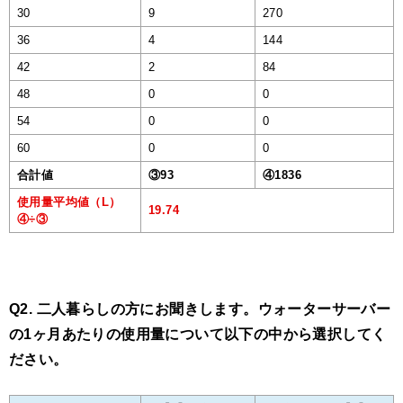
30
9
270
36
4
144
42
2
84
48
0
0
54
0
0
60
0
0
合計値
③93
④1836
使用量平均値（L）
19.74
④÷③
Q2. 二人暮らしの方にお聞きします。ウォーターサーバー
の1ヶ月あたりの使用量について以下の中から選択してく
ださい。